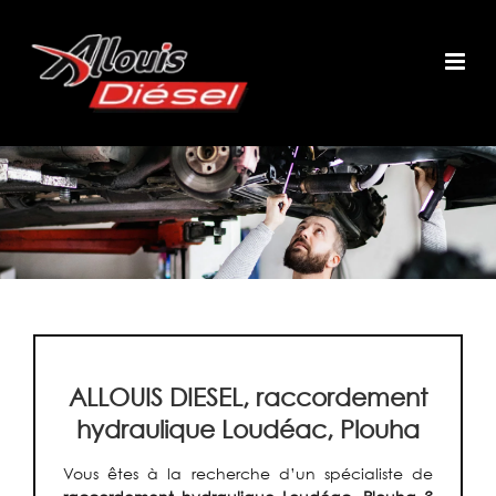
Passer
au
contenu
ALLOUIS DIESEL, raccordement
hydraulique Loudéac, Plouha
Vous êtes à la recherche d’un spécialiste de