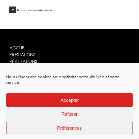
Nous intervenons aussi :
ACCUEIL
PRESTATIONS
RÉALISATIONS
AVIS
CONTACT
Nous utilisons des cookies pour optimiser notre site web et notre
service.
Accepter
|
PLAN DE SITE
Refuser
ALLOUIS DIESEL
|
MENTIONS LÉGALES
|
POLITIQUE DE
Préférences
CONFIDENTIALITÉ