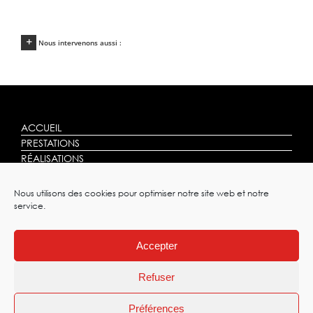
Nous intervenons aussi :
ACCUEIL
PRESTATIONS
RÉALISATIONS
AVIS
CONTACT
Nous utilisons des cookies pour optimiser notre site web et notre
service.
Accepter
|
PLAN DE SITE
Refuser
ALLOUIS DIESEL
|
MENTIONS LÉGALES
|
POLITIQUE DE
Préférences