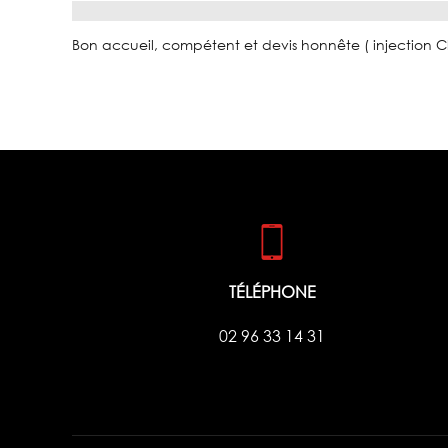
Bon accueil, compétent et devis honnête ( injection Cl
TÉLÉPHONE
02 96 33 14 31